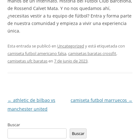
manos de un interinato. Historia del Fútbol Club Barcelona,
de Rossend Calvet Mata. Y no nos quedamos ahí,
¿necesitas vestir a tu equipo de fútbol? Entra y forma parte
de nuestra comunidad y empieza a vivir una experiencia
única.
Esta entrada se publicó en
Uncategorized
y está etiquetada con
camiseta futbol americano falsa
,
camisetas baratas crossfit
,
camisetas ufc baratas
en
7 de junio de 2023
.
Navegación
←
athletic de bilbao vs
camiseta futbol marruecos
→
de
manchester united
entradas
Buscar
Buscar