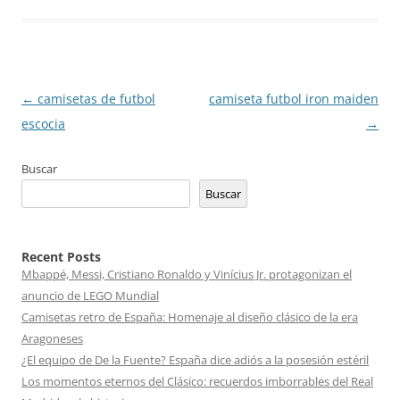
Navegación
←
camisetas de futbol
camiseta futbol iron maiden
de
escocia
→
entradas
Buscar
Buscar
Recent Posts
Mbappé, Messi, Cristiano Ronaldo y Vinícius Jr. protagonizan el
anuncio de LEGO Mundial
Camisetas retro de España: Homenaje al diseño clásico de la era
Aragoneses
¿El equipo de De la Fuente? España dice adiós a la posesión estéril
Los momentos eternos del Clásico: recuerdos imborrables del Real