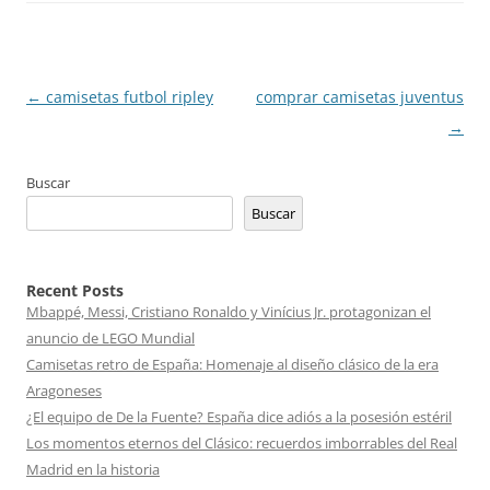
Navegación
←
camisetas futbol ripley
comprar camisetas juventus
de
→
entradas
Buscar
Buscar
Recent Posts
Mbappé, Messi, Cristiano Ronaldo y Vinícius Jr. protagonizan el
anuncio de LEGO Mundial
Camisetas retro de España: Homenaje al diseño clásico de la era
Aragoneses
¿El equipo de De la Fuente? España dice adiós a la posesión estéril
Los momentos eternos del Clásico: recuerdos imborrables del Real
Madrid en la historia