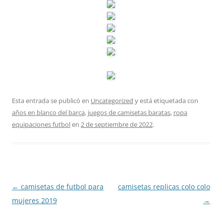
Esta entrada se publicó en
Uncategorized
y está etiquetada con
años en blanco del barça
,
juegos de camisetas baratas
,
ropa
equipaciones futbol
en
2 de septiembre de 2022
.
Navegación
←
camisetas de futbol para
camisetas replicas colo colo
de
mujeres 2019
→
entradas