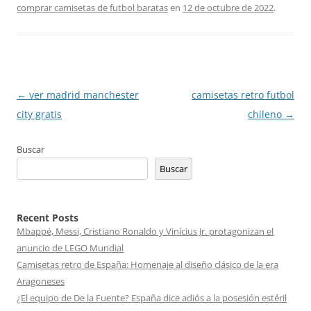
comprar camisetas de futbol baratas
en
12 de octubre de 2022
.
Navegación
←
ver madrid manchester
camisetas retro futbol
de
city gratis
chileno
→
entradas
Buscar
Buscar
Recent Posts
Mbappé, Messi, Cristiano Ronaldo y Vinícius Jr. protagonizan el
anuncio de LEGO Mundial
Camisetas retro de España: Homenaje al diseño clásico de la era
Aragoneses
¿El equipo de De la Fuente? España dice adiós a la posesión estéril