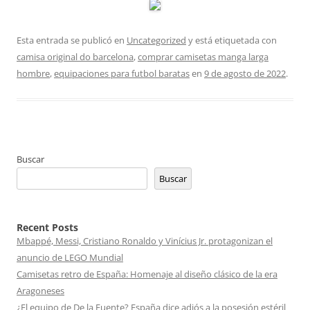
Esta entrada se publicó en
Uncategorized
y está etiquetada con
camisa original do barcelona
,
comprar camisetas manga larga
hombre
,
equipaciones para futbol baratas
en
9 de agosto de 2022
.
Buscar
Buscar
Recent Posts
Mbappé, Messi, Cristiano Ronaldo y Vinícius Jr. protagonizan el
anuncio de LEGO Mundial
Camisetas retro de España: Homenaje al diseño clásico de la era
Aragoneses
¿El equipo de De la Fuente? España dice adiós a la posesión estéril