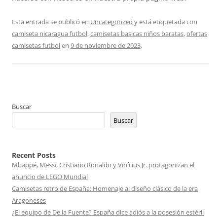
Esta entrada se publicó en
Uncategorized
y está etiquetada con
camiseta nicaragua futbol
,
camisetas basicas niños baratas
,
ofertas
camisetas futbol
en
9 de noviembre de 2023
.
Buscar
Buscar
Recent Posts
Mbappé, Messi, Cristiano Ronaldo y Vinícius Jr. protagonizan el
anuncio de LEGO Mundial
Camisetas retro de España: Homenaje al diseño clásico de la era
Aragoneses
¿El equipo de De la Fuente? España dice adiós a la posesión estéril