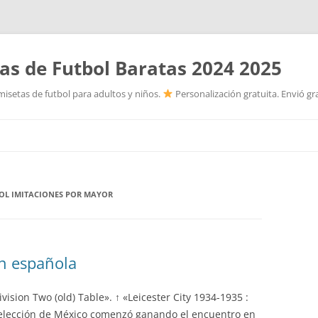
as de Futbol Baratas 2024 2025
isetas de futbol para adultos y niños.
Personalización gratuita. Envió gr
Saltar
al
contenido
BOL IMITACIONES POR MAYOR
on española
ivision Two (old) Table». ↑ «Leicester City 1934-1935 :
a selección de México comenzó ganando el encuentro en