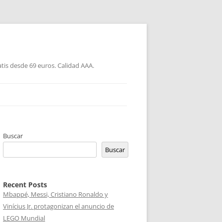
atis desde 69 euros. Calidad AAA.
Buscar
Buscar
Recent Posts
Mbappé, Messi, Cristiano Ronaldo y
Vinícius Jr. protagonizan el anuncio de
LEGO Mundial