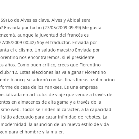
9) Lo de Alves es clave. Alves y Abidal sera
o? Enviada por tochu (27/05/2009 09:39) Me gusta
 Benzemá, aunque la juventud del francés es
7/05/2009 00:42) Soy el traductor. Enviada por
nta el ciclismo. Un saludo maestro Enviada por
lorentino nos encontraremos, si el presidente
os años. Como buen crítico, crees que Florentino
club? 12. Estas elecciones las va a ganar Florentino
ente blanco, se adornó con las finas líneas azul marino
forme de casa de los Yankees. Es una empresa
ecializada en artículos de viaje que vende a través de
tos en almacenes de alta gama y a través de la
sitio web. Todos se rinden al carácter, a la capacidad
el sitio adecuado para cazar infinidad de rebotes. La
la modernidad, la asunción de un nuevo estilo de vida
gen para el hombre y la mujer.