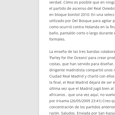
verdad. Cómo es posible que en ningú
el partido de ascenso del Real Oviedo
en bloque bonito! 2010: En una selecció
utilizado por Del Bosque para agitar p
como ocurrió contra Holanda en la fina
baño, pantalón corto o largo durante 
formales.
La enseña de las tres bandas colabor
‘Parley for the Oceans’ para crear pro
costas, que han servido para diseñar,
dirigente madridista compartió unos m
Ciudad Real Madrid y charló con ellos
la final, el Real Madrid dejará de se
última vez que el Madrid jugó bien al 
africanos , que una vez aquí, no vuelv
por Irisama (26/05/2009 23:41) Creo 
concentración de los partidos anterio
razón. Saludos. Enviada por San Kaza