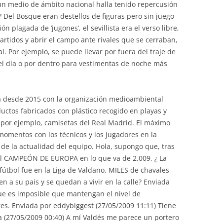
n medio de ámbito nacional halla tenido repercusión
? Del Bosque eran destellos de figuras pero sin juego
n plagada de ‘jugones’, el sevillista era el verso libre,
artidos y abrir el campo ante rivales que se cerraban,
l. Por ejemplo, se puede llevar por fuera del traje de
el día o por dentro para vestimentas de noche más
a desde 2015 con la organización medioambiental
ductos fabricados con plástico recogido en playas y
 por ejemplo, camisetas del Real Madrid. El máximo
omentos con los técnicos y los jugadores en la
 de la actualidad del equipo. Hola, supongo que, tras
r el CAMPEÓN DE EUROPA en lo que va de 2.009, ¿ La
fútbol fue en la Liga de Valdano. MILES de chavales
en a su pais y se quedan a vivir en la calle? Enviada
que es imposible que mantengan el nivel de
res. Enviada por eddybiggest (27/05/2009 11:11) Tiene
a (27/05/2009 00:40) A mí Valdés me parece un portero