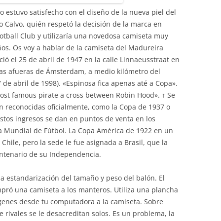
 estuvo satisfecho con el diseño de la nueva piel del
 Calvo, quién respetó la decisión de la marca en
ootball Club y utilizaría una novedosa camiseta muy
os. Os voy a hablar de la camiseta del Madureira
ió el 25 de abril de 1947 en la calle Linnaeusstraat en
las afueras de Ámsterdam, a medio kilómetro del
 de abril de 1998). «Espinosa fica apenas até a Copa».
most famous pirate a cross between Robin Hood». ↑ Se
n reconocidas oficialmente, como la Copa de 1937 o
stos ingresos se dan en puntos de venta en los
pa Mundial de Fútbol. La Copa América de 1922 en un
n Chile, pero la sede le fue asignada a Brasil, que la
entenario de su Independencia.
a estandarización del tamaño y peso del balón. El
mpró una camiseta a los manteros. Utiliza una plancha
ágenes desde tu computadora a la camiseta. Sobre
e rivales se le desacreditan solos. Es un problema, la