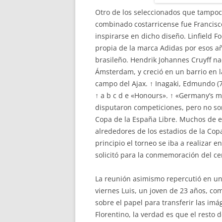
Otro de los seleccionados que tampoco
combinado costarricense fue Francisco
inspirarse en dicho diseño. Linfield F
propia de la marca Adidas por esos añ
brasileño. Hendrik Johannes Cruyff nac
Ámsterdam, y creció en un barrio en 
campo del Ajax. ↑ Inagaki, Edmundo (7
↑ a b c d e «Honours». ↑ «Germany’s 
disputaron competiciones, pero no so
Copa de la España Libre. Muchos de e
alrededores de los estadios de la Co
principio el torneo se iba a realizar e
solicitó para la conmemoración del c
La reunión asimismo repercutió en un
viernes Luis, un joven de 23 años, co
sobre el papel para transferir las im
Florentino, la verdad es que el resto d