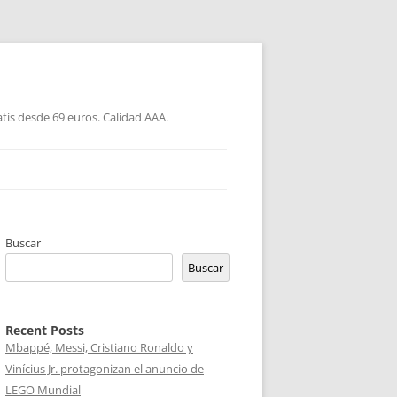
atis desde 69 euros. Calidad AAA.
Buscar
Buscar
Recent Posts
Mbappé, Messi, Cristiano Ronaldo y
Vinícius Jr. protagonizan el anuncio de
LEGO Mundial