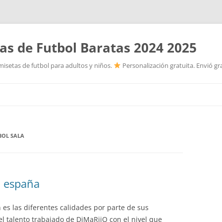
as de Futbol Baratas 2024 2025
isetas de futbol para adultos y niños.
Personalización gratuita. Envió gr
Saltar
al
contenido
BOL SALA
d españa
 es las diferentes calidades por parte de sus
el talento trabajado de DjMaRiiO con el nivel que