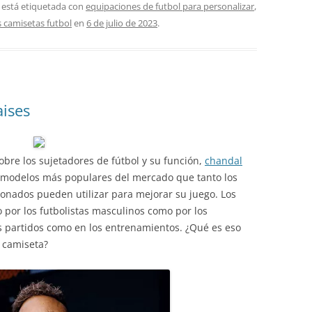
 está etiquetada con
equipaciones de futbol para personalizar
,
camisetas futbol
en
6 de julio de 2023
.
aises
bre los sujetadores de fútbol y su función,
chandal
 modelos más populares del mercado que tanto los
ionados pueden utilizar para mejorar su juego. Los
o por los futbolistas masculinos como por los
s partidos como en los entrenamientos. ¿Qué es eso
a camiseta?