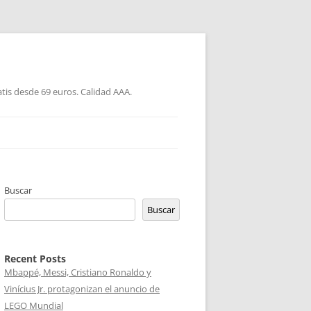
atis desde 69 euros. Calidad AAA.
Buscar
Buscar
Recent Posts
Mbappé, Messi, Cristiano Ronaldo y
Vinícius Jr. protagonizan el anuncio de
LEGO Mundial