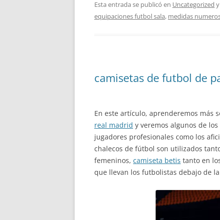
Esta entrada se publicó en
Uncategorized
y
equipaciones futbol sala
,
medidas numeros 
camisetas de futbol de p
En este artículo, aprenderemos más so
real madrid
y veremos algunos de los
jugadores profesionales como los afic
chalecos de fútbol son utilizados tant
femeninos,
camiseta betis
tanto en lo
que llevan los futbolistas debajo de l