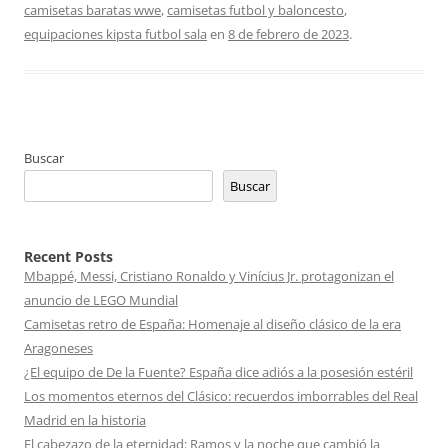
camisetas baratas wwe
,
camisetas futbol y baloncesto
,
equipaciones kipsta futbol sala
en
8 de febrero de 2023
.
Buscar
Buscar
Recent Posts
Mbappé, Messi, Cristiano Ronaldo y Vinícius Jr. protagonizan el
anuncio de LEGO Mundial
Camisetas retro de España: Homenaje al diseño clásico de la era
Aragoneses
¿El equipo de De la Fuente? España dice adiós a la posesión estéril
Los momentos eternos del Clásico: recuerdos imborrables del Real
Madrid en la historia
El cabezazo de la eternidad: Ramos y la noche que cambió la