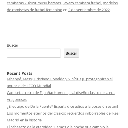
camisetas kukuxumusu baratas
,
llavero camiseta futbol
,
modelos
de camisetas de futbol femenino
en
2 de septiembre de 2022
.
Buscar
Buscar
Recent Posts
Mbappé, Messi, Cristiano Ronaldo y Vinícius Jr. protagonizan el
anuncio de LEGO Mundial
Camisetas retro de España: Homenaje al diseño clásico de la era
Aragoneses
¿El equipo de De la Fuente? España dice adiós a la posesión estéril
Los momentos eternos del Clásico: recuerdos imborrables del Real
Madrid en la historia
El cabezazo de la eternidad: Ramos y la noche que cambió la