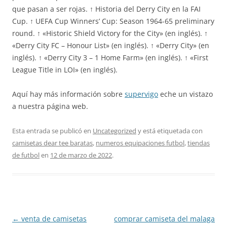
que pasan a ser rojas. ↑ Historia del Derry City en la FAI
Cup. ↑ UEFA Cup Winners’ Cup: Season 1964-65 preliminary
round. ↑ «Historic Shield Victory for the City» (en inglés). ↑
«Derry City FC – Honour List» (en inglés). ↑ «Derry City» (en
inglés). ↑ «Derry City 3 – 1 Home Farm» (en inglés). ↑ «First
League Title in LOI» (en inglés).
Aquí hay más información sobre
supervigo
eche un vistazo
a nuestra página web.
Esta entrada se publicó en
Uncategorized
y está etiquetada con
camisetas dear tee baratas
,
numeros equipaciones futbol
,
tiendas
de futbol
en
12 de marzo de 2022
.
Navegación
←
venta de camisetas
comprar camiseta del malaga