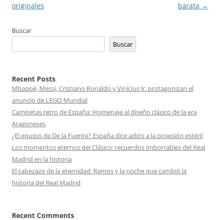
de
originales
barata
→
entradas
Buscar
Buscar
Recent Posts
Mbappé, Messi, Cristiano Ronaldo y Vinícius Jr. protagonizan el
anuncio de LEGO Mundial
Camisetas retro de España: Homenaje al diseño clásico de la era
Aragoneses
¿El equipo de De la Fuente? España dice adiós a la posesión estéril
Los momentos eternos del Clásico: recuerdos imborrables del Real
Madrid en la historia
El cabezazo de la eternidad: Ramos y la noche que cambió la
historia del Real Madrid
Recent Comments