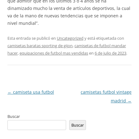
que admitir que en los últimos 3 o 4 años se ha
dinamizado mucho la venta de artículos deportivos, la cual
va de la mano de nuevas tendencias que se imponen a
nivel mundial”.
Esta entrada se publicó en
Uncategorized
y está etiquetada con
camisetas baratas sporting de gijon
,
camisetas de futbol mandar
hacer
,
equipaciones de futbol mas vendidas
en
6 de julio de 2023
.
Navegación
←
camiseta usa futbol
camisetas futbol vintage
de
madrid
→
entradas
Buscar
Buscar