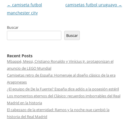
Navegación
←
camiseta futbol
camisetas futbol uruguayo
→
de
manchester city
entradas
Buscar
Buscar
Recent Posts
Mbappé, Messi, Cristiano Ronaldo y Vinícius Jr. protagonizan el
anuncio de LEGO Mundial
Camisetas retro de España: Homenaje al diseño clásico de la era
Aragoneses
¿El equipo de De la Fuente? España dice adiós a la posesión estéril
Los momentos eternos del Clásico: recuerdos imborrables del Real
Madrid en la historia
El cabezazo de la eternidad: Ramos y la noche que cambió la
historia del Real Madrid