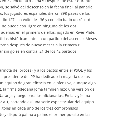
es en 32 encuentros. 1947: Después de estar durante
ón, se salvó del descenso en la fecha final, al ganarle
do, los jugadores españoles dieron 898 pases de los
 dio 127 con éxito de 136 y con ello batió un récord
, no puede con Tigre en ninguno de los dos
además en el primero de ellos, jugado en River Plate,
didas históricamente en un partido del ascenso. Meses
torna después de nueve meses a la Primera B. El
r sin goles en contra, 21 de los 42 partidos
rmota del procés» y a los pactos entre el PSOE y los
el presidente del PP ha dedicado la mayoría de sus
n equipo de gran eficacia en la ofensiva, aunque algo
, la firma toledana Joma también hizo una versión de
Naranja y luego para los aficionados. En la vigésima
2 a 1, cortando así una serie espectacular del equipo
8 goles en cada uno de los tres compromisos
odo y disputó palmo a palmo el primer puesto en las