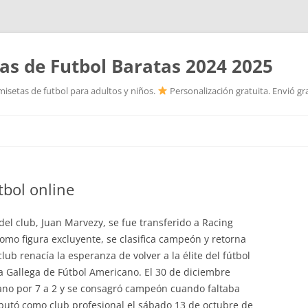
as de Futbol Baratas 2024 2025
isetas de futbol para adultos y niños.
Personalización gratuita. Envió gr
Saltar
al
contenido
tbol online
 del club, Juan Marvezy, se fue transferido a Racing
omo figura excluyente, se clasifica campeón y retorna
club renacía la esperanza de volver a la élite del fútbol
a Gallega de Fútbol Americano. El 30 de diciembre
rano por 7 a 2 y se consagró campeón cuando faltaba
ebutó como club profesional el sábado 13 de octubre de