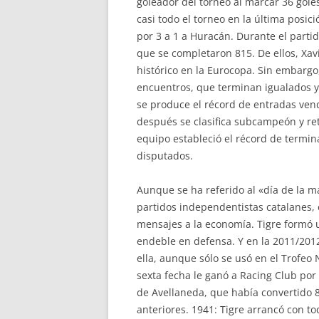
goleador del torneo al marcar 36 gol
casi todo el torneo en la última posici
por 3 a 1 a Huracán. Durante el parti
que se completaron 815. De ellos, Xavi
histórico en la Eurocopa. Sin embargo
encuentros, que terminan igualados y 
se produce el récord de entradas ven
después se clasifica subcampeón y re
equipo estableció el récord de termina
disputados.
Aunque se ha referido al «día de la ma
partidos independentistas catalanes, 
mensajes a la economía. Tigre formó u
endeble en defensa. Y en la 2011/2012
ella, aunque sólo se usó en el Trofeo 
sexta fecha le ganó a Racing Club por 
de Avellaneda, que había convertido 
anteriores. 1941: Tigre arrancó con t