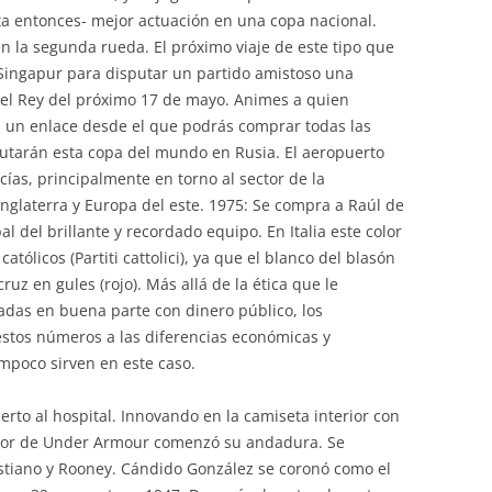
ta entonces- mejor actuación en una copa nacional.
n la segunda rueda. El próximo viaje de este tipo que
a Singapur para disputar un partido amistoso una
el Rey del próximo 17 de mayo. Animes a quien
 un enlace desde el que podrás comprar todas las
putarán esta copa del mundo en Rusia. El aeropuerto
ías, principalmente en torno al sector de la
nglaterra y Europa del este. 1975: Se compra a Raúl de
l del brillante y recordado equipo. En Italia este color
católicos (Partiti cattolici), ya que el blanco del blasón
cruz en gules (rojo). Más allá de la ética que le
das en buena parte con dinero público, los
stos números a las diferencias económicas y
mpoco sirven en este caso.
erto al hospital. Innovando en la camiseta interior con
ador de Under Armour comenzó su andadura. Se
stiano y Rooney. Cándido González se coronó como el