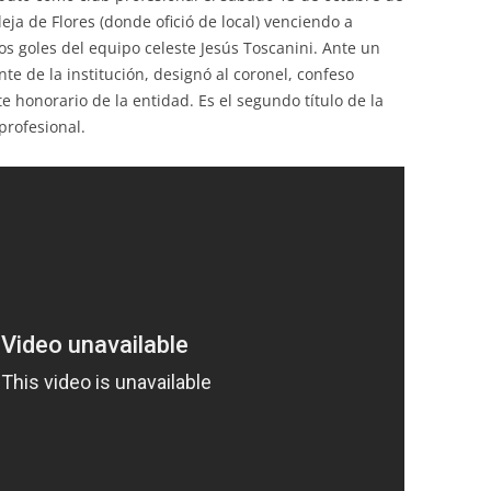
leja de Flores (donde ofició de local) venciendo a
s goles del equipo celeste Jesús Toscanini. Ante un
nte de la institución, designó al coronel, confeso
 honorario de la entidad. Es el segundo título de la
 profesional.