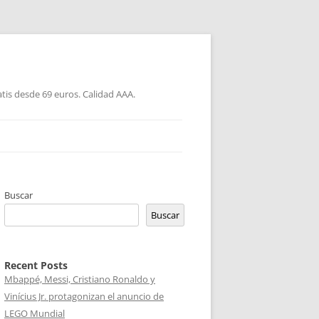
atis desde 69 euros. Calidad AAA.
Buscar
Buscar
Recent Posts
Mbappé, Messi, Cristiano Ronaldo y
Vinícius Jr. protagonizan el anuncio de
LEGO Mundial