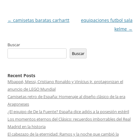
Navegación
←
camisetas baratas carhartt
equipaciones futbol sala
de
kelme
→
entradas
Buscar
Buscar
Recent Posts
Mbappé, Messi, Cristiano Ronaldo y Vinícius Jr. protagonizan el
anuncio de LEGO Mundial
Camisetas retro de España: Homenaje al diseño clásico de la era
Aragoneses
¿El equipo de De la Fuente? España dice adiós a la posesión estéril
Los momentos eternos del Clásico: recuerdos imborrables del Real
Madrid en la historia
El cabezazo de la eternidad: Ramos y la noche que cambió la