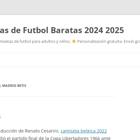
as de Futbol Baratas 2024 2025
isetas de futbol para adultos y niños.
Personalización gratuita. Envió gr
Saltar
al
contenido
L MADRID BETIS
s
onducción de Renato Cesarini,
camiseta belgica 2022
ió el partido final de la Copa Libertadores 1966 ante