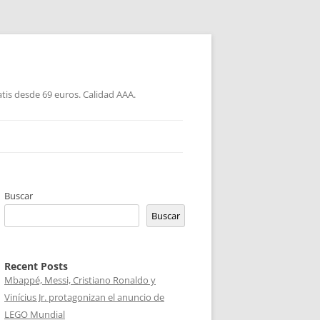
atis desde 69 euros. Calidad AAA.
Buscar
Buscar
Recent Posts
Mbappé, Messi, Cristiano Ronaldo y
Vinícius Jr. protagonizan el anuncio de
LEGO Mundial