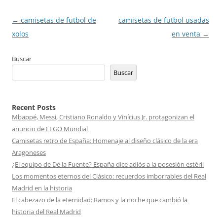
Navegación
←
camisetas de futbol de
camisetas de futbol usadas
de
xolos
en venta
→
entradas
Buscar
Buscar
Recent Posts
Mbappé, Messi, Cristiano Ronaldo y Vinícius Jr. protagonizan el
anuncio de LEGO Mundial
Camisetas retro de España: Homenaje al diseño clásico de la era
Aragoneses
¿El equipo de De la Fuente? España dice adiós a la posesión estéril
Los momentos eternos del Clásico: recuerdos imborrables del Real
Madrid en la historia
El cabezazo de la eternidad: Ramos y la noche que cambió la
historia del Real Madrid