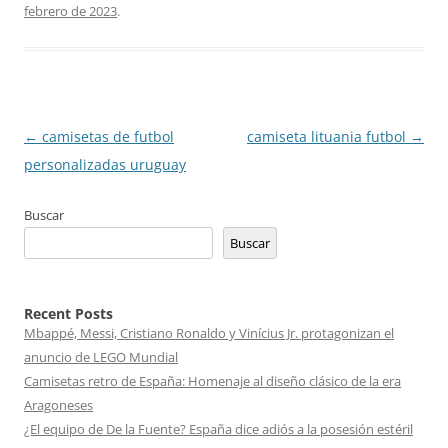
febrero de 2023
.
Navegación
←
camisetas de futbol
camiseta lituania futbol
→
de
personalizadas uruguay
entradas
Buscar
Buscar
Recent Posts
Mbappé, Messi, Cristiano Ronaldo y Vinícius Jr. protagonizan el
anuncio de LEGO Mundial
Camisetas retro de España: Homenaje al diseño clásico de la era
Aragoneses
¿El equipo de De la Fuente? España dice adiós a la posesión estéril