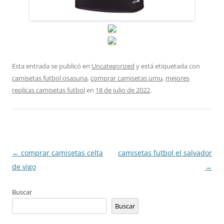
Esta entrada se publicó en
Uncategorized
y está etiquetada con
camisetas futbol osasuna
,
comprar camisetas umu
,
mejores
replicas camisetas futbol
en
18 de julio de 2022
.
Navegación
←
comprar camisetas celta
camisetas futbol el salvador
de
de vigo
→
entradas
Buscar
Buscar