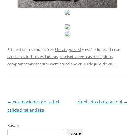
Esta entrada se publicó en
Uncategorized
y está etiquetada con
camisetas futbol verdaderas
,
camisetas replicas de equipos
,
comprar camisetas star wars barcelona
en
18 de julio de 2022
.
Navegación
←
equipaciones de futbol
camisetas baratas nhl
→
de
calidad tailandesa
entradas
Buscar
Buscar