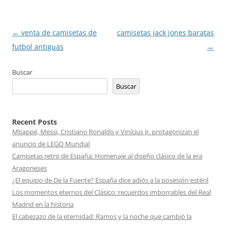
Navegación
←
venta de camisetas de
camisetas jack jones baratas
de
futbol antiguas
→
entradas
Buscar
Buscar
Recent Posts
Mbappé, Messi, Cristiano Ronaldo y Vinícius Jr. protagonizan el
anuncio de LEGO Mundial
Camisetas retro de España: Homenaje al diseño clásico de la era
Aragoneses
¿El equipo de De la Fuente? España dice adiós a la posesión estéril
Los momentos eternos del Clásico: recuerdos imborrables del Real
Madrid en la historia
El cabezazo de la eternidad: Ramos y la noche que cambió la