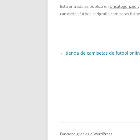
Esta entrada se publicó en
Uncategorized
y
camisetas futbol
,
serigrafia camisetas futb
Navegación
←
tienda de camisetas de futbol onli
de
entradas
Funciona gracias a WordPress