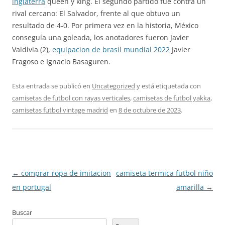
inglaterra
queen y king. El segundo partido fue contra un
rival cercano: El Salvador, frente al que obtuvo un
resultado de 4-0. Por primera vez en la historia, México
conseguía una goleada, los anotadores fueron Javier
Valdivia (2),
equipacion de brasil mundial 2022
Javier
Fragoso e Ignacio Basaguren.
Esta entrada se publicó en
Uncategorized
y está etiquetada con
camisetas de futbol con rayas verticales
,
camisetas de futbol yakka
,
camisetas futbol vintage madrid
en
8 de octubre de 2023
.
Navegación
←
comprar ropa de imitacion
camiseta termica futbol niño
de
en portugal
amarilla
→
entradas
Buscar