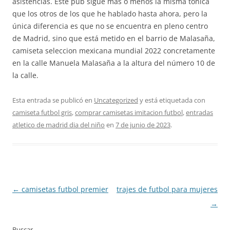
asistencias. Este pub sigue más o menos la misma tónica
que los otros de los que he hablado hasta ahora, pero la
única diferencia es que no se encuentra en pleno centro
de Madrid, sino que está metido en el barrio de Malasaña,
camiseta seleccion mexicana mundial 2022 concretamente
en la calle Manuela Malasaña a la altura del número 10 de
la calle.
Esta entrada se publicó en
Uncategorized
y está etiquetada con
camiseta futbol gris
,
comprar camisetas imitacion futbol
,
entradas
atletico de madrid dia del niño
en
7 de junio de 2023
.
Navegación
←
camisetas futbol premier
trajes de futbol para mujeres
de
→
entradas
Buscar