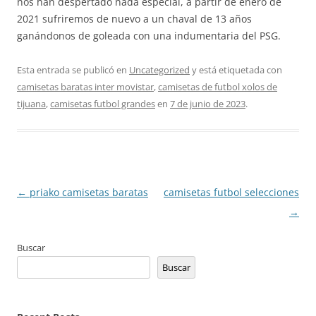
nos han despertado nada especial, a partir de enero de
2021 sufriremos de nuevo a un chaval de 13 años
ganándonos de goleada con una indumentaria del PSG.
Esta entrada se publicó en
Uncategorized
y está etiquetada con
camisetas baratas inter movistar
,
camisetas de futbol xolos de
tijuana
,
camisetas futbol grandes
en
7 de junio de 2023
.
Navegación
←
priako camisetas baratas
camisetas futbol selecciones
de
→
entradas
Buscar
Buscar